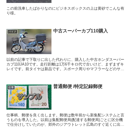
この前洗車したばかりなのにビジネスボックスの上は黄砂でこんな有
り様。
中古スーパーカブ110購入
バイク
以前の記事で下取りに出した代わりに、購入した中古ホンダスーパー
カブ110JA10です。走行距離は1万6千キロ代で古いけど、まずまずキ
レイです。前タイヤは新品です。スポーク周りやマフラーなどのサビ
は少なめ。ボディは一部黒く汚れたり、シミみたい...
普通郵便 /特定記録郵便
仕事
仕事柄、郵便を良く出します。郵便は数年前から新集配システムと言
うものを導入した。以前は集配郵便局(配達する郵便局)ごとに区分機
で仕分けしていたのが、郊外のジアウトレット広島のすぐ近くに出来
た広島郵便局に大半の郵便物が集められてそこで区分して...