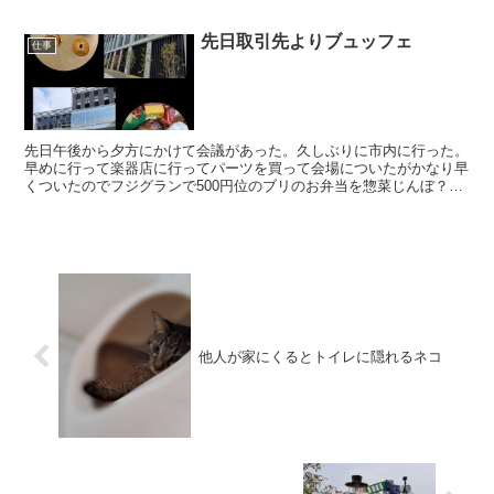
先日取引先よりブュッフェ
仕事
先日午後から夕方にかけて会議があった。久しぶりに市内に行った。
早めに行って楽器店に行ってパーツを買って会場についたがかなり早
くついたのでフジグランで500円位のブリのお弁当を惣菜じんぼ？で
買って昼御飯食べた。美味しかった。庶民の私には口に合...
他人が家にくるとトイレに隠れるネコ