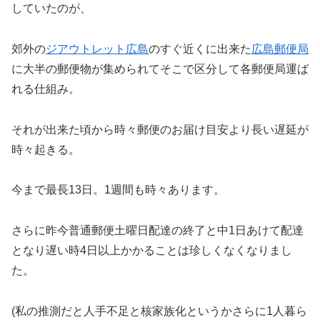
していたのが、
郊外の
ジアウトレット広島
のすぐ近くに出来た
広島郵便局
に大半の郵便物が集められてそこで区分して各郵便局運ば
れる仕組み。
それが出来た頃から時々郵便のお届け目安より長い遅延が
時々起きる。
今まで最長13日。1週間も時々あります。
さらに昨今普通郵便土曜日配達の終了と中1日あけて配達
となり遅い時4日以上かかることは珍しくなくなりまし
た。
(私の推測だと人手不足と核家族化というかさらに1人暮ら