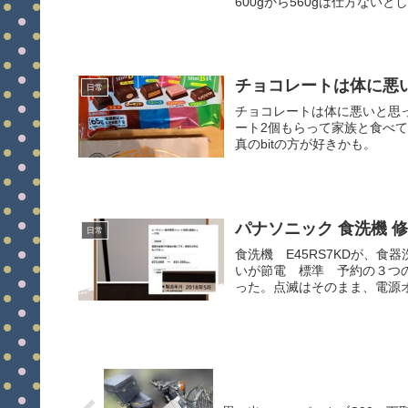
600gから560gは仕方ないとし
チョコレートは体に悪
日常
チョコレートは体に悪いと思
ート2個もらって家族と食べ
真のbitの方が好きかも。
パナソニック 食洗機 修理
日常
食洗機 E45RS7KDが、
いが節電 標準 予約の３つ
った。点滅はそのまま、電源オ