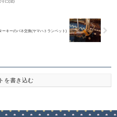
りに(泣)
ターキーのバネ交換(ヤマハトランペット)
トを書き込む