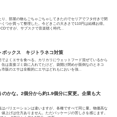
たり、部屋の物もごちゃごちゃしてきたのでセリアでフタ付きで閉
いくつか買って整理した。今どきこの大きさで110円は結構お得。
ーCDですが、サブスクで音楽聴く時代...
トボックス キジトラネコ対策
坊でよくエサを食べる。カリカリにウェットフード混ぜているから
・缶は直接ゴミ袋に入れてたけど、袋開け閉めが面倒なのとネコ
市販のエサは全般的にエサはどれもにおいを強...
のかな。2個分から約1.9個分に変更。企業も大
真はバリエーションは違いますが、各種ですべて同じ量。物価高な
。値上げは仕方ありません。ただパッケージの苦しさを感じます。