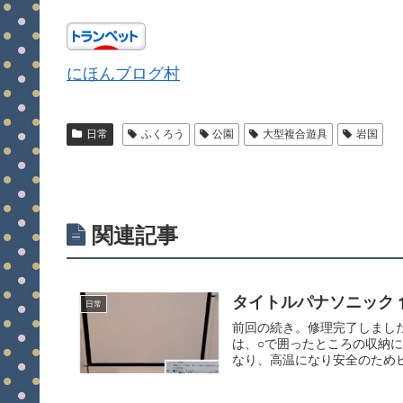
にほんブログ村
日常
ふくろう
公園
大型複合遊具
岩国
関連記事
タイトルパナソニック 食
日常
前回の続き。修理完了しまし
は、○で囲ったところの収納
なり、高温になり安全のためヒ