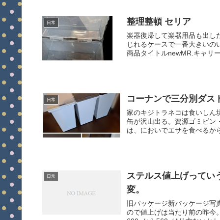
整理整頓 セリア
日常
楽器復帰して楽器用品も出し
じれるケースで一番大きいの
商品タイトルnewMR.キャリ
コーナンで三分別ダス
日常
家のキジトラネコは食いしん
缶が沢山出る。資源ゴミビン
は、においでエサを食べるから
ステルス値上げっていう
日常
変。
旧パッケージ新パッケージ写
ので値上げは当たり前の昨今