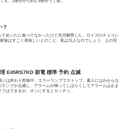
ても、2個分から約1.9個分って新...
い？
ってめったに食べてなかったけど先月解禁した。ロイズのチョコレ
て家族はすごく美味しいとのこと。私は凡人なのでしょう。上の写
 E45RS7KD 節電 標準 予約 点滅
食器洗いは終わり乾燥中、エラーランプでストップ。素人にはわからな
のランプが点滅し、アラームが鳴ってしばらくしてアラームは止ま
フはできるが、オンにするとカッチッ...