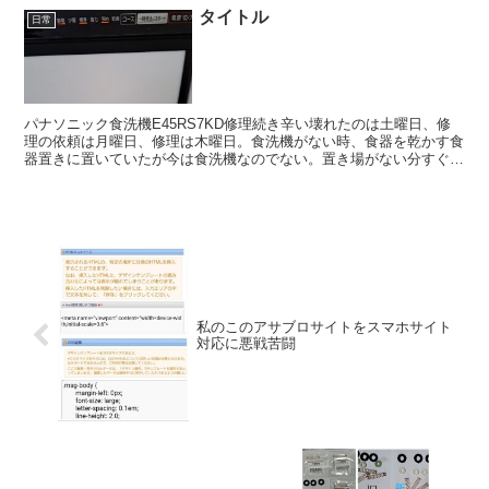
タイトル
日常
パナソニック食洗機E45RS7KD修理続き辛い壊れたのは土曜日、修
理の依頼は月曜日、修理は木曜日。食洗機がない時、食器を乾かす食
器置きに置いていたが今は食洗機なのでない。置き場がない分すぐ洗
って出す食器も最低限に。6日間とはいえ、地味に辛い...
私のこのアサブロサイトをスマホサイト
対応に悪戦苦闘