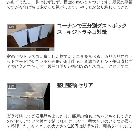
み出そうだし、鼻はむずむず、目はかゆいときついです。最悪の季節
ですが今年は特に多かった気がします。やっとかなり終わってきた感
じです。よかった。花粉症の薬は眠いし、調子悪いのでべに...
コーナンで三分別ダストボック
日常
ス キジトラネコ対策
家のキジトラネコは食いしん坊でよくエサを食べる。カリカリにウェ
ットフード混ぜているから缶が沢山出る。資源ゴミビン・缶は直接ゴ
ミ袋に入れてたけど、袋開け閉めが面倒なのとネコは、においでエサ
を食べるから市販のエサは全般的にエサはどれもにおいを強...
整理整頓 セリア
日常
楽器復帰して楽器用品も出したり、部屋の物もごちゃごちゃしてきた
のでセリアでフタ付きで閉じれるケースで一番大きいのいくつか買っ
て整理した。今どきこの大きさで110円は結構お得。商品タイトル
newMR.キャリーCDですが、サブスクで音楽聴く時代...