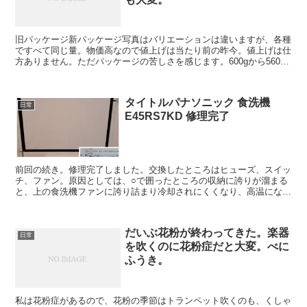
旧パッケージ新パッケージ写真はバリエーションは違いますが、各種
ですべて同じ量。物価高なので値上げは当たり前の昨今。値上げは仕
方ありません。ただパッケージの苦しさを感じます。600gから560g
は仕方ないとしても、2個分から約1.9個分って新...
タイトルパナソニック 食洗機
日常
E45RS7KD 修理完了
前回の続き。修理完了しました。交換したところはヒューズ、スイッ
チ、ファン。原因としては、○で囲ったところの収納に誇りが溜まる
と、上の食洗機ファンに誇り詰まり冷却されにくくなり、高温になり
安全のためヒューズが切れたみたいらしいとのこと。点検見...
だいぶ花粉が終わってきた。楽器
日常
を吹くのに花粉症だと大変。べに
ふうき。
私は花粉症があるので、花粉の季節はトランペット吹くのも、くしゃ