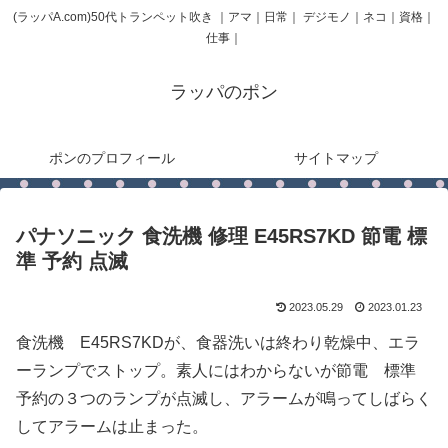
(ラッパA.com)50代トランペット吹き ｜アマ｜日常｜ デジモノ｜ネコ｜資格｜
仕事｜
ラッパのポン
ポンのプロフィール
サイトマップ
パナソニック 食洗機 修理 E45RS7KD 節電 標
準 予約 点滅
2023.05.29
2023.01.23
食洗機 E45RS7KDが、食器洗いは終わり乾燥中、エラ
ーランプでストップ。素人にはわからないが節電 標準
予約の３つのランプが点滅し、アラームが鳴ってしばらく
してアラームは止まった。