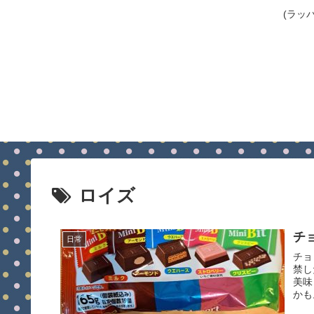
(ラッ
ロイズ
チ
日常
チョ
禁し
美味
かも